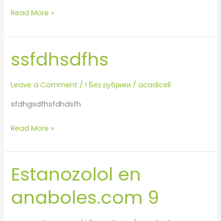
Read More »
ssfdhsdfhs
ssfdhsdfhs
Leave a Comment
/
! Без рубрики
/
acadicell
sfdhgsdfhsfdhdsfh
Read More »
Estanozolol en
Estanozolol
en
anaboles.com 9
anaboles.com
9