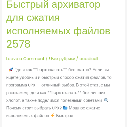
Быстрый архиватор
–
Быстрый
для сжатия
архиватор
для
исполняемых файлов
сжатия
2578
исполняемых
файлов
2578
Leave a Comment
/
! Без рубрики
/
acadicell
Где и как **1 upx скачать** бесплатно? Если вы
ищете удобный и быстрый способ сжатия файлов, то
программа UPX — отличный выбор. В этой статье мы
расскажем, где и как **1 upx скачать** без лишних
хлопот, а также поделимся полезными советами.
Почему стоит выбрать UPX?
Мощное сжатие
исполняемых файлов
Быстрая