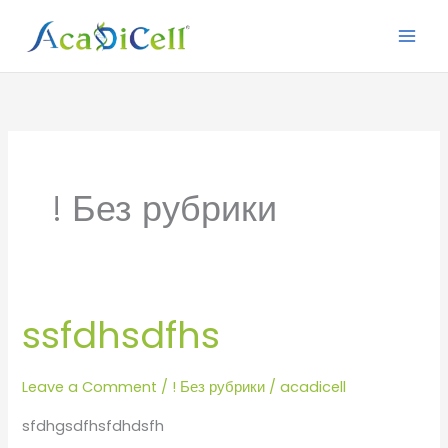
Skip
to
content
! Без рубрики
ssfdhsdfhs
ssfdhsdfhs
Leave a Comment
/
! Без рубрики
/
acadicell
sfdhgsdfhsfdhdsfh