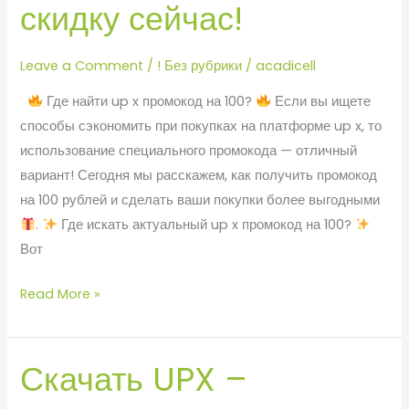
скидку сейчас!
—
Получите
Leave a Comment
/
! Без рубрики
/
acadicell
скидку
сейчас!
Где найти up x промокод на 100?
Если вы ищете
способы сэкономить при покупках на платформе up x, то
использование специального промокода — отличный
вариант! Сегодня мы расскажем, как получить промокод
на 100 рублей и сделать ваши покупки более выгодными
.
Где искать актуальный up x промокод на 100?
Вот
Read More »
Скачать UPX –
Скачать
UPX