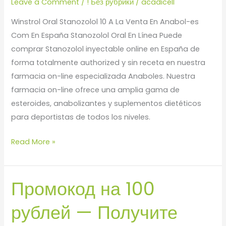
Leave a Comment
/
! Без рубрики
/
acadicell
Winstrol Oral Stanozolol 10 A La Venta En Anabol-es
Com En España Stanozolol Oral En Línea Puede
comprar Stanozolol inyectable online en España de
forma totalmente authorized y sin receta en nuestra
farmacia on-line especializada Anaboles. Nuestra
farmacia on-line ofrece una amplia gama de
esteroides, anabolizantes y suplementos dietéticos
para deportistas de todos los niveles.
Read More »
Промокод на 100
Промокод
на
рублей — Получите
100
рублей