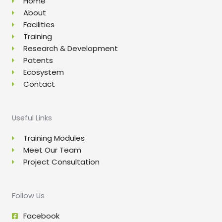
Home
About
Facilities
Training
Research & Development
Patents
Ecosystem
Contact
Useful Links
Training Modules
Meet Our Team
Project Consultation
Follow Us
Facebook