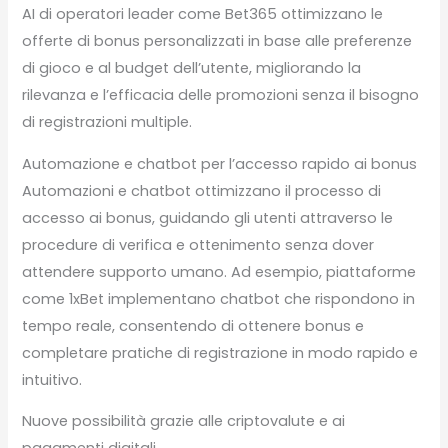
AI di operatori leader come Bet365 ottimizzano le
offerte di bonus personalizzati in base alle preferenze
di gioco e al budget dell’utente, migliorando la
rilevanza e l’efficacia delle promozioni senza il bisogno
di registrazioni multiple.
Automazione e chatbot per l’accesso rapido ai bonus
Automazioni e chatbot ottimizzano il processo di
accesso ai bonus, guidando gli utenti attraverso le
procedure di verifica e ottenimento senza dover
attendere supporto umano. Ad esempio, piattaforme
come 1xBet implementano chatbot che rispondono in
tempo reale, consentendo di ottenere bonus e
completare pratiche di registrazione in modo rapido e
intuitivo.
Nuove possibilità grazie alle criptovalute e ai