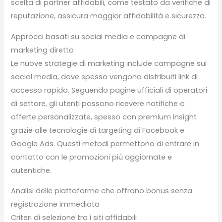
scelta di partner affidabili, come testato da verifiche di
reputazione, assicura maggior affidabilità e sicurezza.
Approcci basati su social media e campagne di
marketing diretto
Le nuove strategie di marketing include campagne sui
social media, dove spesso vengono distribuiti link di
accesso rapido. Seguendo pagine ufficiali di operatori
di settore, gli utenti possono ricevere notifiche o
offerte personalizzate, spesso con premium insight
grazie alle tecnologie di targeting di Facebook e
Google Ads. Questi metodi permettono di entrare in
contatto con le promozioni più aggiornate e
autentiche.
Analisi delle piattaforme che offrono bonus senza
registrazione immediata
Criteri di selezione tra i siti affidabili