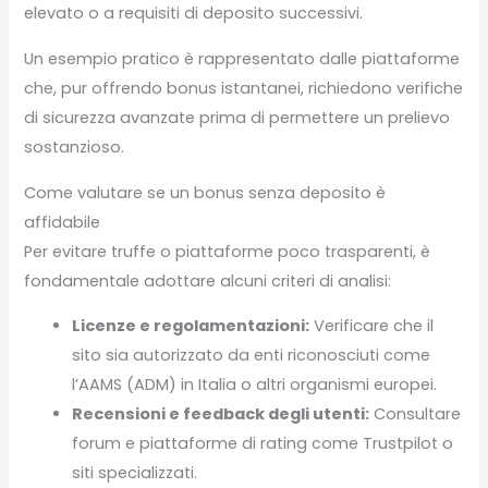
elevato o a requisiti di deposito successivi.
Un esempio pratico è rappresentato dalle piattaforme
che, pur offrendo bonus istantanei, richiedono verifiche
di sicurezza avanzate prima di permettere un prelievo
sostanzioso.
Come valutare se un bonus senza deposito è
affidabile
Per evitare truffe o piattaforme poco trasparenti, è
fondamentale adottare alcuni criteri di analisi:
Licenze e regolamentazioni:
Verificare che il
sito sia autorizzato da enti riconosciuti come
l’AAMS (ADM) in Italia o altri organismi europei.
Recensioni e feedback degli utenti:
Consultare
forum e piattaforme di rating come Trustpilot o
siti specializzati.