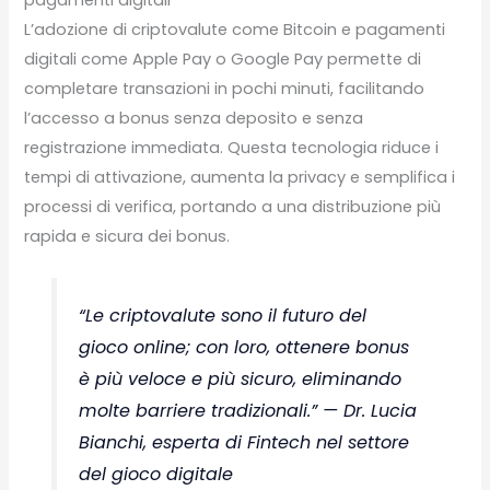
pagamenti digitali
L’adozione di criptovalute come Bitcoin e pagamenti
digitali come Apple Pay o Google Pay permette di
completare transazioni in pochi minuti, facilitando
l’accesso a bonus senza deposito e senza
registrazione immediata. Questa tecnologia riduce i
tempi di attivazione, aumenta la privacy e semplifica i
processi di verifica, portando a una distribuzione più
rapida e sicura dei bonus.
“Le criptovalute sono il futuro del
gioco online; con loro, ottenere bonus
è più veloce e più sicuro, eliminando
molte barriere tradizionali.” — Dr. Lucia
Bianchi, esperta di Fintech nel settore
del gioco digitale