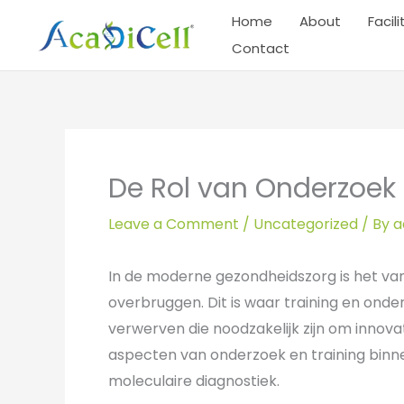
Skip
Home
About
Facili
to
Contact
content
De Rol van Onderzoek 
Leave a Comment
/
Uncategorized
/ By
a
In de moderne gezondheidszorg is het va
overbruggen. Dit is waar training en on
verwerven die noodzakelijk zijn om innova
aspecten van onderzoek en training bin
moleculaire diagnostiek.