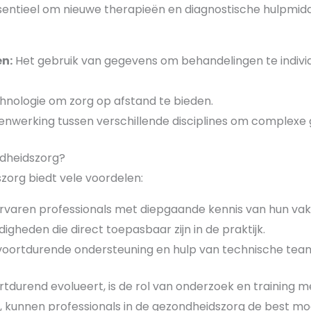
ssentieel om nieuwe therapieën en diagnostische hulpmidd
n:
Het gebruik van gegevens om behandelingen te individ
hnologie om zorg op afstand te bieden.
nwerking tussen verschillende disciplines om complexe
ndheidszorg?
szorg biedt vele voordelen:
rvaren professionals met diepgaande kennis van hun vak
igheden die direct toepasbaar zijn in de praktijk.
 voortdurende ondersteuning en hulp van technische tea
rtdurend evolueert, is de rol van onderzoek en training m
n, kunnen professionals in de gezondheidszorg de best mo